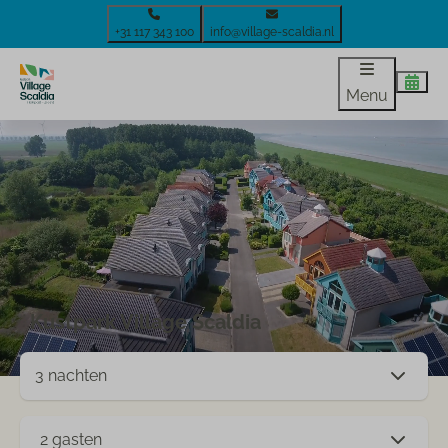
+31 117 343 100
info@village-scaldia.nl
Menu
Kustpark Village Scaldia
2 gasten