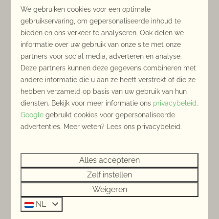
met uitzicht op de polders, de kwelders en de
We gebruiken cookies voor een optimale
duinen. Maar een uitstapje naar een van de
gebruikservaring, om gepersonaliseerde inhoud te
pittoreske plaatsen en stadjes in de omgeving zijn
bieden en ons verkeer te analyseren. Ook delen we
ook zeker de moeite waard. Breskens, Sluis, Knokke
informatie over uw gebruik van onze site met onze
en Cadzand zijn echte aanraders om te bezoeken!
partners voor social media, adverteren en analyse.
Deze partners kunnen deze gegevens combineren met
Laat uw zintuigen prikkelen….
andere informatie die u aan ze heeft verstrekt of die ze
hebben verzameld op basis van uw gebruik van hun
diensten. Bekijk voor meer informatie ons
privacybeleid
.
Horen
Google
gebruikt cookies voor gepersonaliseerde
Het fluiten van de vogels, het ruisen van het riet en
advertenties. Meer weten? Lees ons privacybeleid.
het slaken van de golven...
Voelen
Alles accepteren
Het zand tussen uw tenen, de wind door uw haren
en de zon op uw gezicht...
Zelf instellen
Weigeren
Zien
NL
De weidse uitzichten, de prachtige kleuren van de