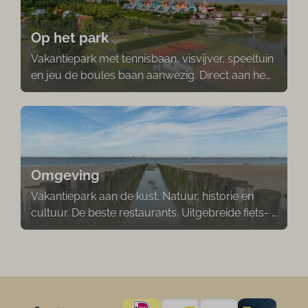
Op het park
Vakantiepark met tennisbaan, visvijver, speeltuin
en jeu de boules baan aanwezig. Direct aan he
…
Omgeving
Vakantiepark aan de kust. Natuur, historie en
cultuur. De beste restaurants. Uitgebreide fiets-
…