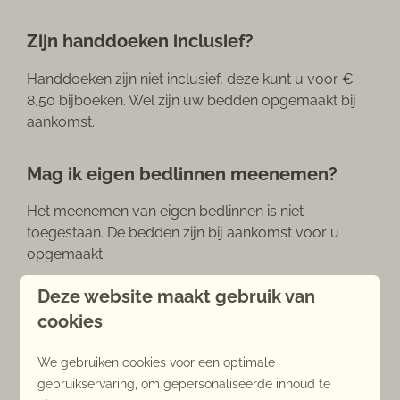
Zijn handdoeken inclusief?
Handdoeken zijn niet inclusief, deze kunt u voor €
8,50 bijboeken. Wel zijn uw bedden opgemaakt bij
aankomst.
Mag ik eigen bedlinnen meenemen?
Het meenemen van eigen bedlinnen is niet
toegestaan. De bedden zijn bij aankomst voor u
opgemaakt.
Deze website maakt gebruik van
Zijn de accommodaties rookvrij?
cookies
Al onze vakantiewoningen zijn rookvrij.
We gebruiken cookies voor een optimale
gebruikservaring, om gepersonaliseerde inhoud te
Is er wifi in de accommodatie?