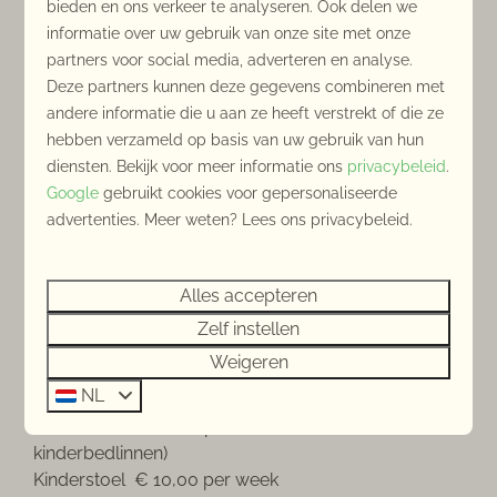
bieden en ons verkeer te analyseren. Ook delen we
informatie over uw gebruik van onze site met onze
Tijdens uw verblijf kunt u gratis gebruik maken van
partners voor social media, adverteren en analyse.
draadloos internet. In uw accommodatie vindt u een
Deze partners kunnen deze gegevens combineren met
informatiemap met daarin de wifi code.
andere informatie die u aan ze heeft verstrekt of die ze
hebben verzameld op basis van uw gebruik van hun
Is er een supermarkt in de buurt?
diensten. Bekijk voor meer informatie ons
privacybeleid
.
Google
gebruikt cookies voor gepersonaliseerde
In het dorp zit er een kleine buurtsuper. Een grote
advertenties. Meer weten? Lees ons privacybeleid.
supermarkt vindt u op 8 km afstand van het park, in
Breskens.
Alles accepteren
Kan ik kindermeubilair bijboeken bij mijn
Zelf instellen
verblijf?
Weigeren
NL
U kunt bij ons kindermeubilair bijboeken.
Kinderbed € 10,00 per week (exclusief
kinderbedlinnen)
Kinderstoel € 10,00 per week