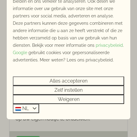
bieden en ons verkeer te analyseren. Ook delen we
informatie over uw gebruik van onze site met onze
partners voor social media, adverteren en analyse.
Deze partners kunnen deze gegevens combineren met
andere informatie die u aan ze heeft verstrekt of die ze
hebben verzameld op basis van uw gebruik van hun
Fietsen in Zeeland
diensten. Bekijk voor meer informatie ons
privacybeleid
.
Het is echt zalig om te fietsen in Zeeland. Wist
Google
gebruikt cookies voor gepersonaliseerde
u dat Zeeland zelfs de favoriete fietsprovincie
advertenties. Meer weten? Lees ons privacybeleid.
is van veel Nederlanders. Zeeland wordt
geroemd om zijn gevarieerde landschap.
Alles accepteren
Ontdek op de fiets de schilderachtige kustlijn,
de onbegrensde duingebieden, de
Zelf instellen
binnenwateren en de vele karakteristieke
Weigeren
dorpen en stadjes. De talloze fietsroutes in
NL
Zeeland geven u alle ruimte om de omgeving
op uw eigen houtje te ontdekken.