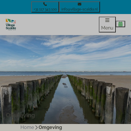
+31 117 343 100
info@village-scaldia.nl
Menu
Omgeving
Home
Omgeving