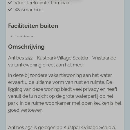
Vloer leefruimte: Laminaat
Wasmachine
Faciliteiten buiten
Laadpaal
Parasol
Omschrijving
Parkeren aantal auto's: 1
Antibes 252 - Kustpark Village Scaldia - Vrijstaande
Parkeren op eigen terrein
vakantiewoning direct aan het meer
Terras
Tuinmeubels
In deze bijzondere vakantiewoning aan het water
Uitzicht: Meer
ervaart u de ultieme vorm van rust en ruimte. De
ligging van deze woning biedt veel privacy en heeft
Ligging accommodatie
vanuit de tuin zicht op de grote waterpartij op het
park. In de ruime woonkamer met open keuken is het
Aan het meer
goed vertoeven.
Aan het water
Fietsverhuur: 5 - 10 km
Golfbaan: 10 - 25 km
Antibes 252 is gelegen op Kustpark Village Scaldia,