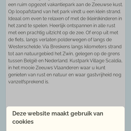
Rustige ligging
een ruim opgezet vakantiepark aan de Zeeuwse kust.
Strand: 5 - 10 km
Op loopafstand van het park vindt u een klein strand.
Ideaal om even te relaxen of met de (klein)kinderen in
het zand te spelen. Heerlijk ontspannen in alle rust
Keuken
met een prachtig uitzicht op de zee. Of erop uit met
Broodrooster
de fiets, langs verlaten polderwegen of langs de
Combimagnetron
Westerschelde. Via Breskens langs kilometers strand
Eethoek
tot aan natuurgebied het Zwin, gelegen op de grens
Koelkast
tussen België en Nederland. Kustpark Village Scaldia,
Koken op gas
in het mooie Zeeuws Vlaanderen waar u kunt
Senseo koffiezetapparaat
genieten van rust en natuur en waar gastvrijheid nog
Vaatwasser
vanzelfsprekend is.
Waterkoker
Sanitair
Energielabel:
Deze website maakt gebruik van
Aparte douche
cookies
Apart toilet
Badkamers: 1