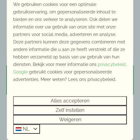
We gebruiken cookies voor een optimale
Toilet in badkamer
gebruikservaring, om gepersonaliseerde inhoud te
Wastafel
bieden en ons verkeer te analyseren. Ook delen we
informatie over uw gebruik van onze site met onze
Slaapkamer
partners voor social media, adverteren en analyse.
Deze partners kunnen deze gegevens combineren met
Eenpersoonsbedden: 6
andere informatie die u aan ze heeft verstrekt of die ze
hebben verzameld op basis van uw gebruik van hun
Woonkamer
diensten. Bekijk voor meer informatie ons
privacybeleid
.
TV met beperkt Duitse kanalen
Google
gebruikt cookies voor gepersonaliseerde
Beschikbaarheid en prijs
Haard: Houtkachel
advertenties. Meer weten? Lees ons privacybeleid.
Radio via televisie
Televisie
Alles accepteren
Zithoek
2 gasten
Zelf instellen
Weigeren
Aankomst: 21 september 2026
NL