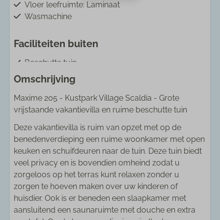
Vloer leefruimte: Laminaat
Wasmachine
Faciliteiten buiten
Beschutte tuin
Volledig omheinde tuin
Omschrijving
Parasol
Maxime 205 - Kustpark Village Scaldia - Grote
Parkeren aantal auto's: 1
vrijstaande vakantievilla en ruime beschutte tuin
Parkeren op eigen terrein
Terras
Deze vakantievilla is ruim van opzet met op de
Tuinmeubels
benedenverdieping een ruime woonkamer met open
keuken en schuifdeuren naar de tuin. Deze tuin biedt
Ligging accommodatie
veel privacy en is bovendien omheind zodat u
zorgeloos op het terras kunt relaxen zonder u
Dichtbij het strand
zorgen te hoeven maken over uw kinderen of
Fietsverhuur: 5 - 10 km
huisdier. Ook is er beneden een slaapkamer met
Golfbaan: 10 - 25 km
aansluitend een saunaruimte met douche en extra
Rustige ligging