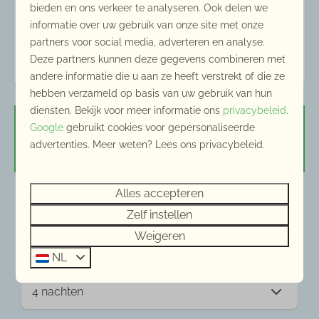
bieden en ons verkeer te analyseren. Ook delen we
Toilet in badkamer
Energielabel:
informatie over uw gebruik van onze site met onze
Wastafel
partners voor social media, adverteren en analyse.
Deze partners kunnen deze gegevens combineren met
Slaapkamer
andere informatie die u aan ze heeft verstrekt of die ze
hebben verzameld op basis van uw gebruik van hun
Eenpersoonsbedden: 4
diensten. Bekijk voor meer informatie ons
privacybeleid
.
Tweepersoonsbedden: 1
Google
gebruikt cookies voor gepersonaliseerde
Beschikbaarheid en prijs
advertenties. Meer weten? Lees ons privacybeleid.
Woonkamer
TV met extra Duitse kanalen
Alles accepteren
Haard: Houtkachel
2 gasten
Radio via televisie
Zelf instellen
Televisie
Weigeren
Aankomst: 17 augustus 2026
Zithoek
NL