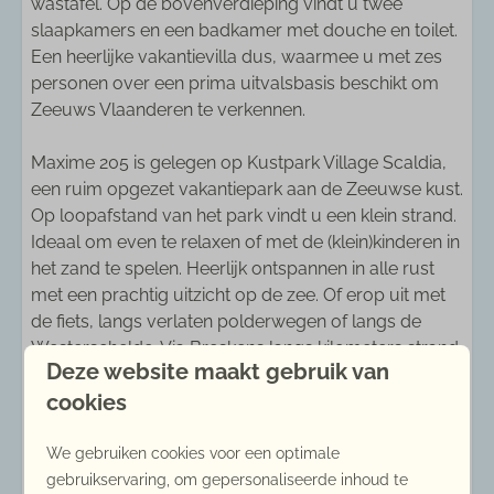
wastafel. Op de bovenverdieping vindt u twee
Strand: 5 - 10 km
slaapkamers en een badkamer met douche en toilet.
Een heerlijke vakantievilla dus, waarmee u met zes
Keuken
personen over een prima uitvalsbasis beschikt om
Zeeuws Vlaanderen te verkennen.
Eethoek
Filter koffiezetapparaat
Maxime 205 is gelegen op Kustpark Village Scaldia,
Koelkast met vriezer
een ruim opgezet vakantiepark aan de Zeeuwse kust.
Koken op gas
Op loopafstand van het park vindt u een klein strand.
Oven
Ideaal om even te relaxen of met de (klein)kinderen in
Senseo koffiezetapparaat
het zand te spelen. Heerlijk ontspannen in alle rust
Vaatwasser
met een prachtig uitzicht op de zee. Of erop uit met
Waterkoker
de fiets, langs verlaten polderwegen of langs de
Westerschelde. Via Breskens langs kilometers strand
Sanitair
Deze website maakt gebruik van
tot aan natuurgebied het Zwin, gelegen op de grens
cookies
tussen België en Nederland. Kustpark Village Scaldia,
Aparte douche
in het mooie Zeeuws Vlaanderen waar u kunt
Apart toilet
genieten van rust en natuur en waar gastvrijheid nog
We gebruiken cookies voor een optimale
Badkamer op begane grond
vanzelfsprekend is.
gebruikservaring, om gepersonaliseerde inhoud te
Badkamers: 2